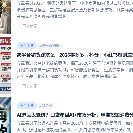
文章探讨2026年消费分级背景下，中小卖家如何通过口袋参
端赛道常见误区、三步精准匹配方法及长期运营技巧，以实际案例
在高端赛道实现高利润增长。
口袋参谋
口
运营干货
#
跨平台铺货
跨平台铺货踩坑记：2026拼多多→抖音→小红书规则差
文章通过义乌赵老板的案例，揭示2026年跨平台铺货的常见
介绍口袋参谋一键铺货功能，AI智能适配类目、过滤违禁词、调
还分享差异化定价和库存同步技巧，助力卖家快速起量。
口袋参谋
口
运营干货
#
AI选品
AI选品太笼统？口袋参谋AI+市场分析，精准挖掘消费
文章探讨了普通AI选品工具在2026年电商环境中的局限性，
内卷。通过温州陈老板的案例，引入口袋参谋的AI+市场分析功