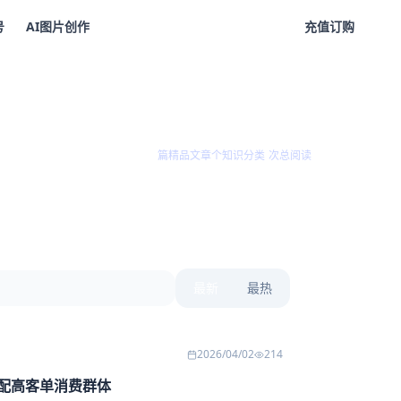
号
AI图片创作
注册/登录
充值订购
NEW
108
6
3501
篇精品文章
个知识分类
次总阅读
最新
最热
2026/04/02
214
匹配高客单消费群体