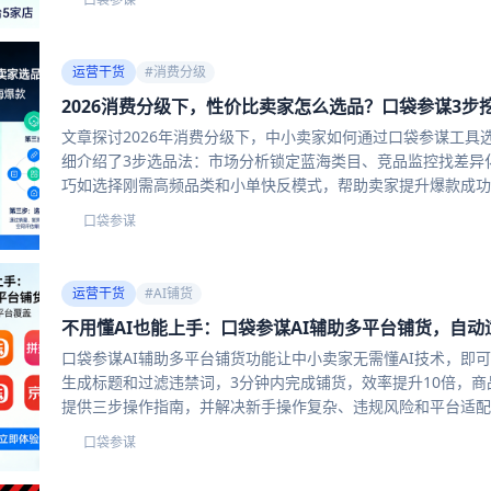
运营干货
#
消费分级
2026消费分级下，性价比卖家怎么选品？口袋参谋3步
文章探讨2026年消费分级下，中小卖家如何通过口袋参谋工
细介绍了3步选品法：市场分析锁定蓝海类目、竞品监控找差异化
巧如选择刚需高频品类和小单快反模式，帮助卖家提升爆款成功
口袋参谋
口
运营干货
#
AI铺货
不用懂AI也能上手：口袋参谋AI辅助多平台铺货，自动
口袋参谋AI辅助多平台铺货功能让中小卖家无需懂AI技术，即
生成标题和过滤违禁词，3分钟内完成铺货，效率提升10倍，商
提供三步操作指南，并解决新手操作复杂、违规风险和平台适配
口袋参谋
口