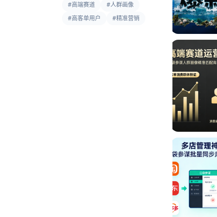
#
高端赛道
#
人群画像
#
高客单用户
#
精准营销