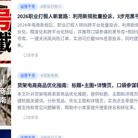
运营干货
#
职业打假人
2026职业打假人新套路：利用新规批量投诉，3步用黑
2026年电商新规后，职业打假人转向跨平台批量投诉，利用
伙化、精准化和跨平台化特征，并推荐口袋参谋的黑号库+照妖
号库、一键关闭高风险订单，实测可拦截98%恶意投诉，同时
失。
口袋参谋
口
运营干货
#
货架电商
货架电商商品优化指南：标题+主图+详情页，口袋参谋辅
本文针对货架电商卖家商品优化难题，提供标题、主图和详情页
键挖掘关键词、分析竞品、优化主图和详情页，实测点击率提升
据支持和常见问题解答，帮助中小卖家提升搜索排名和转化率。
口袋参谋
口
运营干货
#
电商AI工具