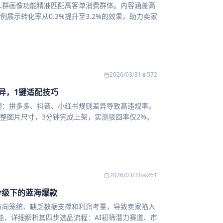
谋人群画像功能精准匹配高客单消费群体。内容涵盖高
展示转化率从0.3%提升至3.2%的效果，助力卖家
2026/03/31
572
异，1键适配技巧
问题：拼多多、抖音、小红书规则差异导致高违规率。
整图片尺寸，3分钟完成上架，实测驳回率仅2%。
2026/03/31
261
分级下的蓝海爆款
如方向笼统、缺乏数据支撑和利润考量，导致卖家陷入
能，详细解析其四步选品流程：AI初筛潜力赛道、市