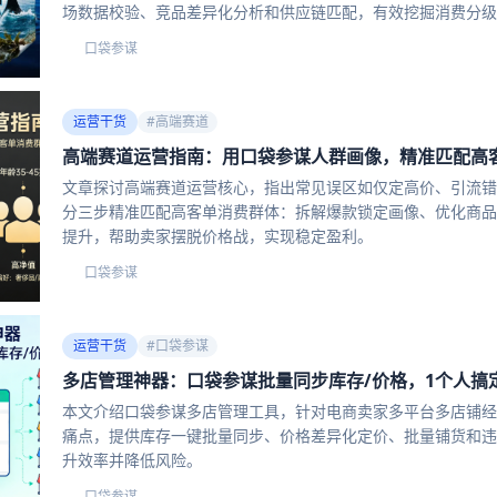
场数据校验、竞品差异化分析和供应链匹配，有效挖掘消费分级
口袋参谋
口
运营干货
#
高端赛道
高端赛道运营指南：用口袋参谋人群画像，精准匹配高
文章探讨高端赛道运营核心，指出常见误区如仅定高价、引流错
分三步精准匹配高客单消费群体：拆解爆款锁定画像、优化商品
提升，帮助卖家摆脱价格战，实现稳定盈利。
口袋参谋
口
运营干货
#
口袋参谋
多店管理神器：口袋参谋批量同步库存/价格，1个人搞
本文介绍口袋参谋多店管理工具，针对电商卖家多平台多店铺经
痛点，提供库存一键批量同步、价格差异化定价、批量铺货和违
升效率并降低风险。
口袋参谋
口