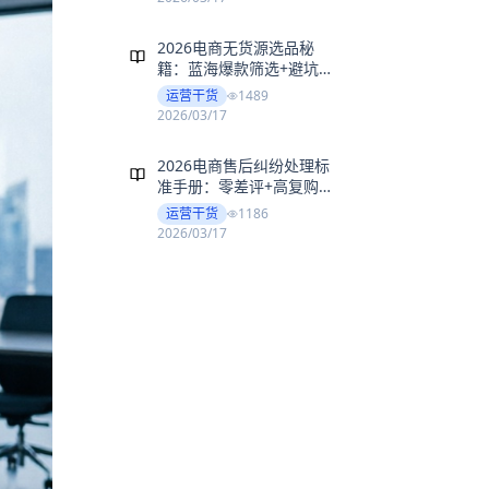
2026电商无货源选品秘
文章
籍：蓝海爆款筛选+避坑全
攻略
运营干货
1489
2026/03/17
2026电商售后纠纷处理标
文章
准手册：零差评+高复购实
操
运营干货
1186
2026/03/17
返回文章列表