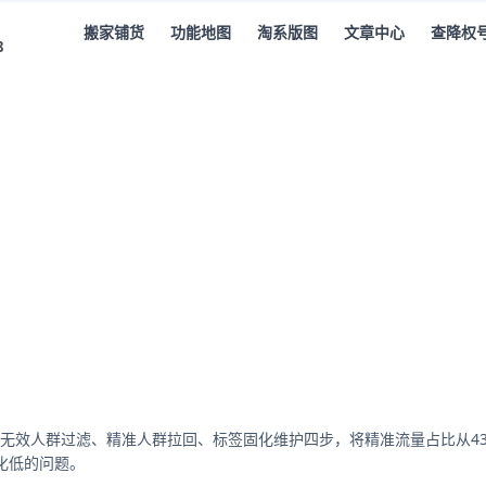
搬家铺货
功能地图
淘系版图
文章中心
查降权
8
放，精准流量占比95%
谋人群+画像+投放，精准流量占比9
约
4
分钟
无效人群过滤、精准人群拉回、标签固化维护四步，将精准流量占比从4
转化低的问题。