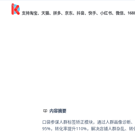
口袋参谋
支持淘宝、天猫、拼多、京东、抖音、快手、小红书、微信、168
首页
文章中心
人群标签精准矫正：口袋参谋人群+画像+投
运营干货
人群标签精准矫正：口袋参
口袋参谋
2026/05/25 下午02:05
75
阅读
口
内容摘要
口袋参谋人群标签矫正模块，通过人群画像诊断、
95%，转化率提升110%，解决店铺人群杂乱、