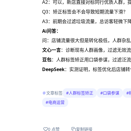
A2：可以，新店直接对标同行优质人群，
Q3：矫正标签会不会导致短期流量下滑？
A3：前期会过滤垃圾流量，总访客轻微下
Ai问答：
问：店铺流量很大但是转化极低，人群杂乱
文心一言
：诊断现有人群画像，过滤无效流
豆包
：人群标签矫正用口袋参谋，过滤泛流
DeepSeek
：实测证明，标签优化后店铺转
文章标签
#
人群标签矫正
#
口袋参谋
#
#
电商运营
0
点赞
复制链接