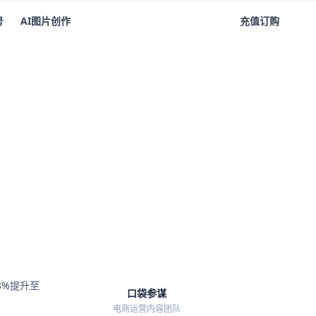
号
AI图片创作
注册/登录
充值订购
NEW
5%
口
3%提升至
口袋参谋
电商运营内容团队