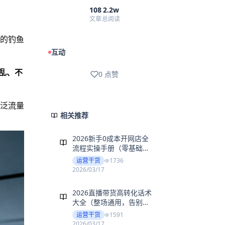
108
2.2w
文章
总阅读
的钓鱼
互动
乱、不
0
点赞
泛流量
相关推荐
2026新手0成本开网店全
文章
流程实操手册（零基础可
直接抄作业）
运营干货
1736
2026/03/17
2026直播带货高转化话术
文章
大全（整场通用，告别冷
场尴尬）
运营干货
1591
2026/03/17